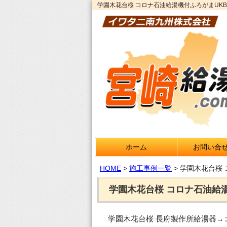
学園木花台桜 コロナ石油給湯機付ふろがまUKB-S
ホーム
お問い合
HOME
>
施工事例一覧
>
学園木花台桜 
学園木花台桜 コロナ石油給湯機
学園木花台桜 長府製作所給湯器→コロ