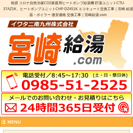
柏原 コロナ自然冷媒CO2家庭用ヒートポンプ給湯機 貯湯ユニットCTU-
37AZ1K、ヒートポンプユニットCHP-DZ451K エコキュート交換工事｜宮崎 給湯
器・ボイラー 激安価格 交換工事｜宮崎給湯.com