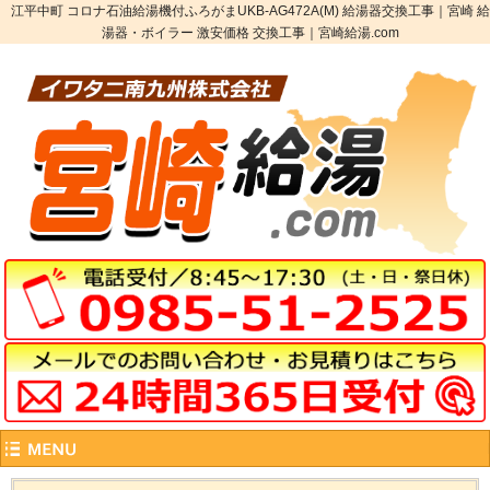
江平中町 コロナ石油給湯機付ふろがまUKB-AG472A(M) 給湯器交換工事｜宮崎 給
湯器・ボイラー 激安価格 交換工事｜宮崎給湯.com