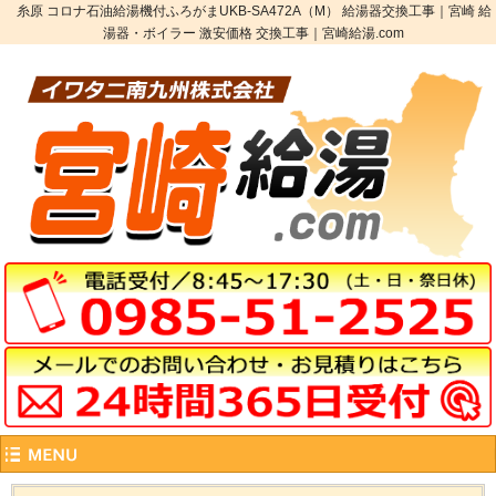
糸原 コロナ石油給湯機付ふろがまUKB-SA472A（M） 給湯器交換工事｜宮崎 給
湯器・ボイラー 激安価格 交換工事｜宮崎給湯.com