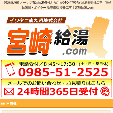
阿波岐原町 ノーリツ石油給湯機付ふろがまOTQ-4706AY 給湯器交換工事｜宮崎
給湯器・ボイラー 激安価格 交換工事｜宮崎給湯.com