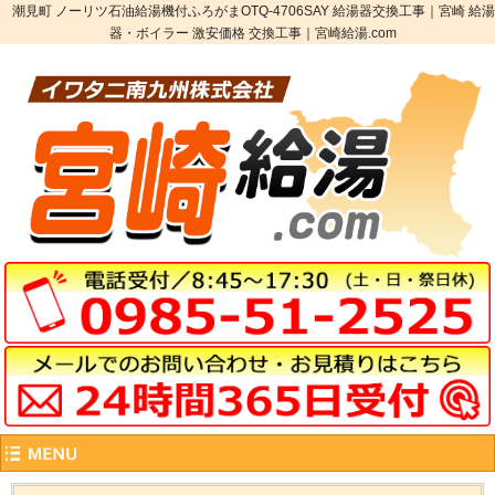
潮見町 ノーリツ石油給湯機付ふろがまOTQ-4706SAY 給湯器交換工事｜宮崎 給湯
器・ボイラー 激安価格 交換工事｜宮崎給湯.com