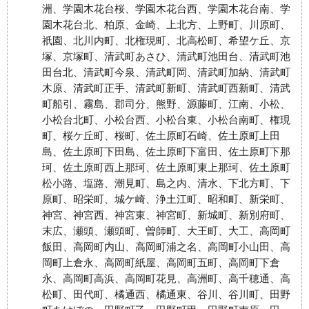
洲、学園木花台桜、学園木花台西、学園木花台南、学
園木花台北、柏原、金崎、上北方、上野町、川原町、
祇園、北川内町、北権現町、北高松町、希望ケ丘、京
塚、京塚町、清武町あさひ、清武町池田台、清武町池
田台北、清武町今泉、清武町岡、清武町加納、清武町
木原、清武町正手、清武町新町、清武町西新町、清武
町船引、霧島、郡司分、熊野、源藤町、江南、小松、
小松台北町、小松台西、小松台東、小松台南町、権現
町、桜ケ丘町、桜町、佐土原町石崎、佐土原町上田
島、佐土原町下田島、佐土原町下富田、佐土原町下那
珂、佐土原町西上那珂、佐土原町東上那珂、佐土原町
松小路、塩路、潮見町、島之内、清水、下北方町、下
原町、昭栄町、城ケ崎、浄土江町、昭和町、新栄町、
神宮、神宮西、神宮東、神宮町、新城町、新別府町、
末広、瀬頭、瀬頭町、曽師町、大王町、大工、高岡町
飯田、高岡町内山、高岡町浦之名、高岡町小山田、高
岡町上倉永、高岡町紙屋、高岡町五町、高岡町下倉
永、高岡町高浜、高岡町花見、高洲町、高千穂通、高
松町、田代町、橘通西、橘通東、谷川、谷川町、田野