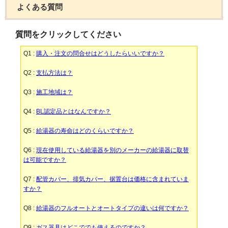
よくある質問
質問をクリックしてください
Q1 :
購入・注文の問合せはどうしたらいいですか？
Q2 :
支払方法は？
Q3 :
施工地域は？
Q4 :
BL認定品とはなんですか？
Q5 :
給湯器の寿命はどのくらいですか？
Q6 :
現在使用している給湯器を別のメーカーの給湯器に取替
は可能ですか？
Q7 :
配管カバー、排気カバー、据置台は価格に含まれていま
すか？
Q8 :
給湯器のフルオートとオートタイプの違いは何ですか？
Q9 :
ガス器具はどこででも使えるのですか？