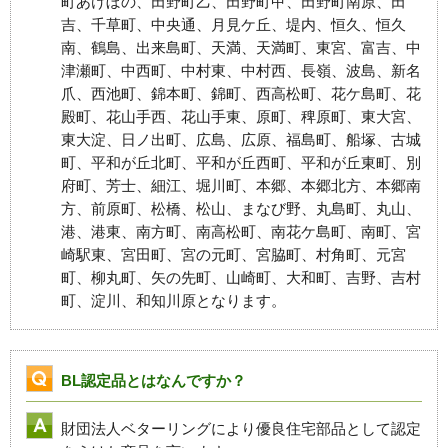
町あけぼの、田野町乙、田野町甲、田野町南原、田
吉、千草町、中央通、月見ケ丘、堤内、恒久、恒久
南、鶴島、出来島町、天満、天満町、東宮、富吉、中
津瀬町、中西町、中村東、中村西、長嶺、波島、新名
爪、西池町、錦本町、錦町、西高松町、花ケ島町、花
殿町、花山手西、花山手東、原町、稗原町、東大宮、
東大淀、日ノ出町、広島、広原、福島町、船塚、古城
町、平和が丘北町、平和が丘西町、平和が丘東町、別
府町、芳士、細江、堀川町、本郷、本郷北方、本郷南
方、前原町、松橋、松山、まなび野、丸島町、丸山、
港、港東、南方町、南高松町、南花ケ島町、南町、宮
崎駅東、宮田町、宮の元町、宮脇町、村角町、元宮
町、柳丸町、矢の先町、山崎町、大和町、吉野、吉村
町、淀川、和知川原となります。
BL認定品とはなんですか？
財団法人ベターリングにより優良住宅部品として認定