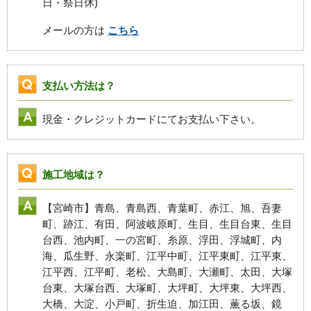
日・祭日休)
メールの方は
こちら
支払い方法は？
現金・クレジットカードにてお支払い下さい。
施工地域は？
【宮崎市】青島、青島西、青葉町、赤江、旭、吾妻
町、跡江、有田、阿波岐原町、生目、生目台東、生目
台西、池内町、一の宮町、糸原、浮田、浮城町、内
海、瓜生野、永楽町、江平中町、江平東町、江平東、
江平西、江平町、老松、大島町、大瀬町、太田、大塚
台東、大塚台西、大塚町、大坪町、大坪東、大坪西、
大橋、大淀、小戸町、折生迫、加江田、薫る坂、鏡